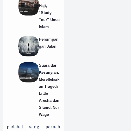
Haji,
“Study
Tour” Umat
Islam
Persimpan
gan Jalan
Suara dari
Kesunyian:
Merefleksik
an Tragedi
Little
Aresha dan
Slamet Nur
Wage
padahal yang pernah