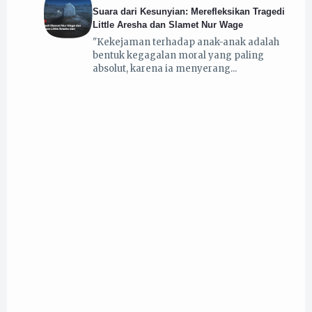
Suara dari Kesunyian: Merefleksikan Tragedi
Little Aresha dan Slamet Nur Wage
"Kekejaman terhadap anak-anak adalah
bentuk kegagalan moral yang paling
absolut, karena ia menyerang
27 April 2026
Indonesia: Demokrasi Subtansial atau
Demokrasi Prosedural?
25 April 2026
Dari Idealisme ke Realisme Pasca-Lulus:
Penurunan Prinsip atau Peningkatan Kapasitas
Adaptif?