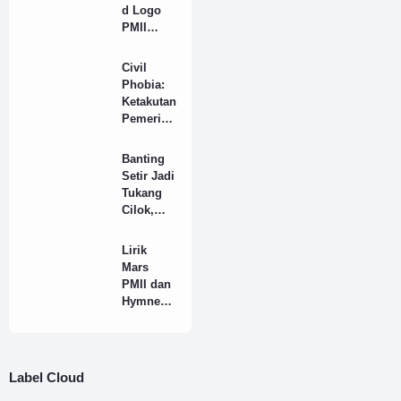
d Logo
PMII
Resmi
Full HD
Civil
Format
Phobia:
PNG
Ketakutan
Pemerint
ah
Terhadap
Banting
Suara
Setir Jadi
Rakyat
Tukang
Cilok,
Agar
Tidak
Lirik
Dipanggil
Mars
"Man"
PMII dan
atau
Hymne
"Lek"
PMII
Yang
Benar
Label Cloud