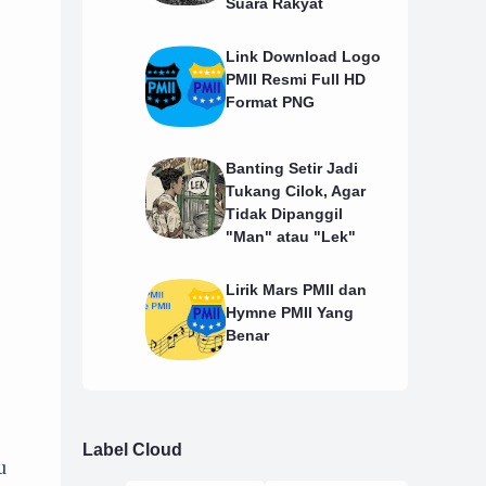
Suara Rakyat
Link Download Logo
PMII Resmi Full HD
Format PNG
Banting Setir Jadi
Tukang Cilok, Agar
Tidak Dipanggil
"Man" atau "Lek"
Lirik Mars PMII dan
Hymne PMII Yang
Benar
Label Cloud
u