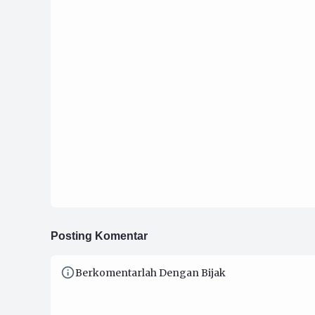
Special Offer Kacamata dengan Frame
Kekinian
17 Maret 2025
Hidangan Puasa: Dapur Ma_Mie, Siap
Melayani!
Posting Komentar
Berkomentarlah Dengan Bijak