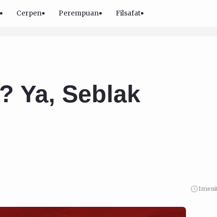
Cerpen
Perempuan
Filsafat
? Ya, Seblak
1
meni