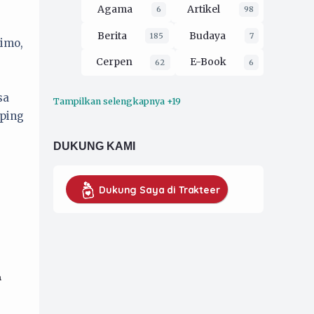
Agama
Artikel
6
98
Berita
Budaya
185
7
limo,
Cerpen
E-Book
62
6
sa
Tampilkan selengkapnya +19
Ekologi
Esai
16
212
pping
Film
Filsafat
3
30
DUKUNG KAMI
Hukum
2
Kaprodi UMKM
16
Dukung Saya di Trakteer
Koran Pergerakan
79
Musik
opini
4
229
Organisasi
52
a
Pendidikan
26