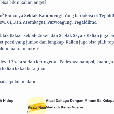
bisa bikin kalian anget?
lum? Namanya
Seblak Kampoeng
!. Yang berlokasi di Tegald
3 Rw. 01, Dsn. Asembagus, Purwoagung, Tegaldlimo.
lak Bakso, Seblak Ceker, dan Seblak Sayap. Kalian juga bi
t porsi yang jumbo dan lengkap! Kalian juga bisa pilih to
alian makin mantep!
 level 2 saja sudah keringetan. Pedesnya nampol, kuahnya
n kalian bakal ketagihan!.
pai sepuluh malam.
h Hidup
Atasi Dahaga Dengan Minum Es Kelap
Muda di Kedai Noena