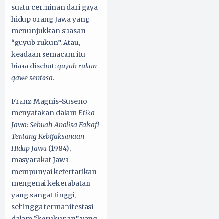
suatu cerminan dari gaya
hidup orang Jawa yang
menunjukkan suasan
“guyub rukun”. Atau,
keadaan semacam itu
biasa disebut:
guyub rukun
gawe sentosa
.
Franz Magnis-Suseno,
menyatakan dalam
Etika
Jawa: Sebuah Analisa Falsafi
Tentang Kebijaksanaan
Hidup Jawa
(1984),
masyarakat Jawa
mempunyai ketertarikan
mengenai kekerabatan
yang sangat tinggi,
sehingga termanifestasi
dalam “kerukunan” yang