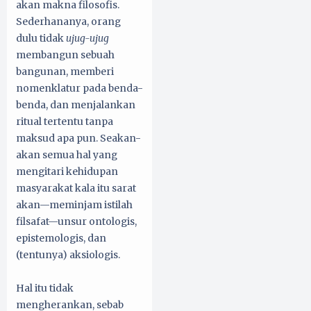
akan makna filosofis.
Sederhananya, orang
dulu tidak
ujug-ujug
membangun sebuah
bangunan, memberi
nomenklatur pada benda-
benda, dan menjalankan
ritual tertentu tanpa
maksud apa pun. Seakan-
akan semua hal yang
mengitari kehidupan
masyarakat kala itu sarat
akan—meminjam istilah
filsafat—unsur ontologis,
epistemologis, dan
(tentunya) aksiologis.
Hal itu tidak
mengherankan, sebab