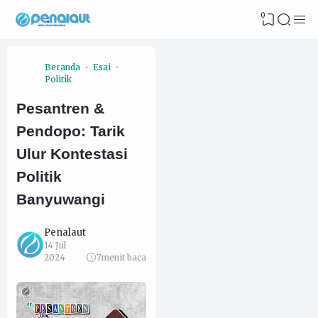
0
Beranda
Esai
Politik
Pesantren &
Pendopo: Tarik
Ulur Kontestasi
Politik
Banyuwangi
Penalaut
14 Jul
2024
7
menit baca