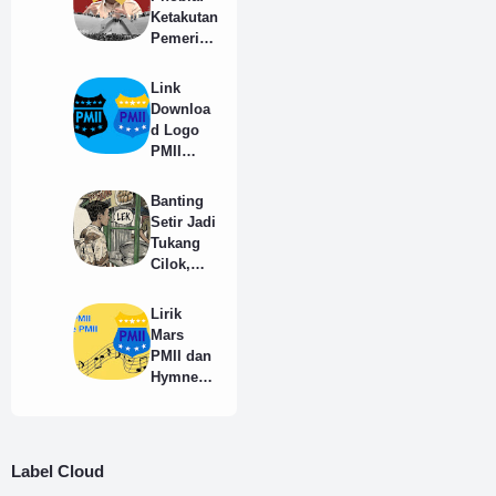
Ketakutan
Pemerint
ah
Terhadap
Link
Suara
Downloa
Rakyat
d Logo
PMII
Resmi
Full HD
Banting
Format
Setir Jadi
PNG
Tukang
Cilok,
Agar
Tidak
Lirik
Dipanggil
Mars
"Man"
PMII dan
atau
Hymne
"Lek"
PMII
Yang
Benar
Label Cloud