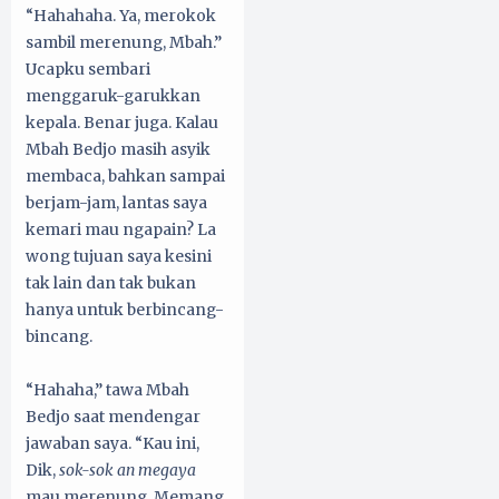
“Hahahaha. Ya, merokok
sambil merenung, Mbah.”
Ucapku sembari
menggaruk-garukkan
kepala. Benar juga. Kalau
Mbah Bedjo masih asyik
membaca, bahkan sampai
berjam-jam, lantas saya
kemari mau ngapain? La
wong tujuan saya kesini
tak lain dan tak bukan
hanya untuk berbincang-
bincang.
“Hahaha,” tawa Mbah
Bedjo saat mendengar
jawaban saya. “Kau ini,
Dik,
sok-sok an megaya
mau merenung. Memang