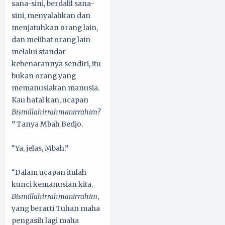
sana-sini, berdalil sana-
sini, menyalahkan dan
menjatuhkan orang lain,
dan melihat orang lain
melalui standar
kebenarannya sendiri, itu
bukan orang yang
memanusiakan manusia.
Kau hafal kan, ucapan
Bismillahirrahmanirrahim
?
” Tanya Mbah Bedjo.
“Ya, jelas, Mbah.”
“Dalam ucapan itulah
kunci kemanusian kita.
Bismillahirrahmanirrahim
,
yang berarti Tuhan maha
pengasih lagi maha