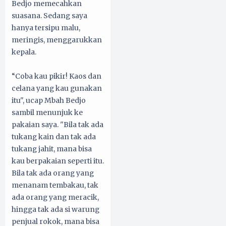
Bedjo memecahkan
suasana. Sedang saya
hanya tersipu malu,
meringis, menggarukkan
kepala.
“Coba kau pikir! Kaos dan
celana yang kau gunakan
itu", ucap Mbah Bedjo
sambil menunjuk ke
pakaian saya. "Bila tak ada
tukang kain dan tak ada
tukang jahit, mana bisa
kau berpakaian seperti itu.
Bila tak ada orang yang
menanam tembakau, tak
ada orang yang meracik,
hingga tak ada si warung
penjual rokok, mana bisa