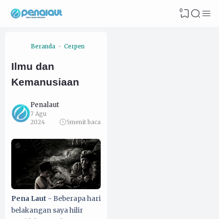
0
Beranda
Cerpen
Ilmu dan
Kemanusiaan
Penalaut
7 Agu
2024
5
menit baca
Pena Laut -
Beberapa hari
belakangan saya hilir