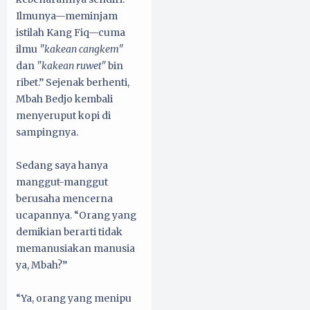
Ilmunya—meminjam
istilah Kang Fiq—cuma
ilmu
"kakean cangkem"
dan
"kakean ruwet"
bin
ribet.” Sejenak berhenti,
Mbah Bedjo kembali
menyeruput kopi di
sampingnya.
Sedang saya hanya
manggut-manggut
berusaha mencerna
ucapannya. “Orang yang
demikian berarti tidak
memanusiakan manusia
ya, Mbah?”
“Ya, orang yang menipu