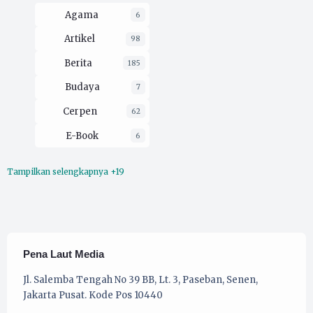
Agama
6
Artikel
98
Berita
185
Budaya
7
Cerpen
62
E-Book
6
Tampilkan selengkapnya +19
Ekologi
16
Esai
212
Film
3
Filsafat
30
Pena Laut Media
Hukum
2
Jl. Salemba Tengah No 39 BB, Lt. 3, Paseban, Senen,
Jakarta Pusat. Kode Pos 10440
Kaprodi UMKM
16