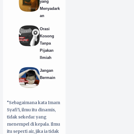
yang
Menyadark
an
Orasi
Kosong
Tanpa
Pijakan
Ilmiah
Jangan
Bermain
“Sebagaimana kata Imam
Syafi’i, ilmu itu dinamis,
tidak sekedar yang
menempel di kepala. Ilmu
itu seperti air, jika ia tidak