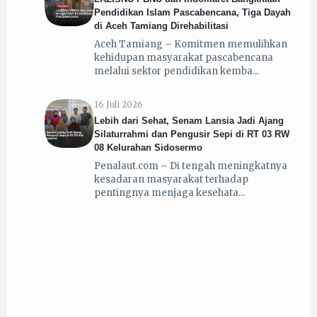
Pendidikan Islam Pascabencana, Tiga Dayah
di Aceh Tamiang Direhabilitasi
Aceh Tamiang – Komitmen memulihkan
kehidupan masyarakat pascabencana
melalui sektor pendidikan kemba
16 Juli 2026
Lebih dari Sehat, Senam Lansia Jadi Ajang
Silaturrahmi dan Pengusir Sepi di RT 03 RW
08 Kelurahan Sidosermo
Penalaut.com – Di tengah meningkatnya
kesadaran masyarakat terhadap
pentingnya menjaga kesehata
10 Juli 2026
Program Sinau Bareng KKN UINSA di RW 05
Sidosermo Tingkatkan Semangat Belajar Anak
Selama Libur Sekolah