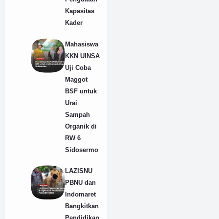
Kapasitas
Kader
Mahasiswa
KKN UINSA
Uji Coba
Maggot
BSF untuk
Urai
Sampah
Organik di
RW 6
Sidosermo
LAZISNU
PBNU dan
Indomaret
Bangkitkan
Pendidikan