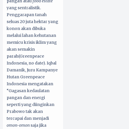
pangan atau
food estate
yang sentralistik.
Penggarapan tanah
seluas 20 juta hektar yang
konon akan dibuka
melalui lahan kehutanan
memicu krisis iklim yang
akan semakin
parah(Greenpeace
Indonesia, no date). Iqbal
Damanik, Juru Kampanye
Hutan Greenpeace
Indonesia mengatakan
“Gagasan kedaulatan
pangan dan energi
seperti yang diinginkan
Prabowo tak akan
tercapai dan menjadi
omon-omon
saja jika