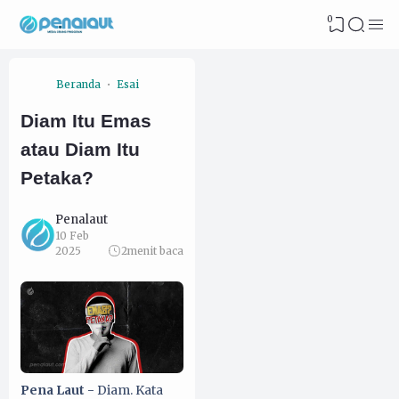
0
Beranda
Esai
Diam Itu Emas
atau Diam Itu
Petaka?
Penalaut
10 Feb
2025
2
menit baca
Pena Laut -
Diam. Kata