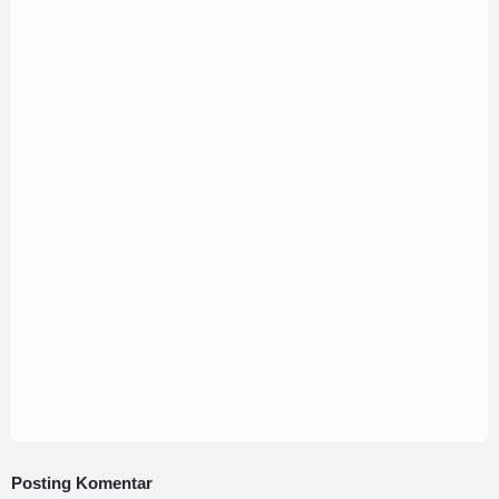
17 April 2026
Anekdotal Harlah 66 PMII: Aktivis yang Lucu,
Itu Perlu
17 April 2026
Lahirnya PMII dan Relevansinya di Tahun
2026: Antara Idealisme, Tradisi, dan Tantangan
Zaman
Posting Komentar