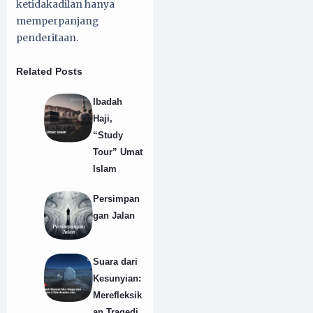
ketidakadilan hanya
memperpanjang
penderitaan.
Related Posts
Ibadah
Haji,
“Study
Tour” Umat
Islam
Persimpan
gan Jalan
Suara dari
Kesunyian:
Merefleksik
an Tragedi