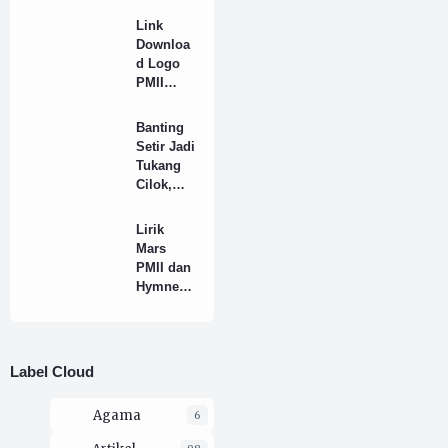
Terhadap
Link
Suara
Downloa
Rakyat
d Logo
PMII
Resmi
Full HD
Banting
Format
Setir Jadi
PNG
Tukang
Cilok,
Agar
Tidak
Lirik
Dipanggil
Mars
"Man"
PMII dan
atau
Hymne
"Lek"
PMII
Yang
Benar
Label Cloud
Agama
6