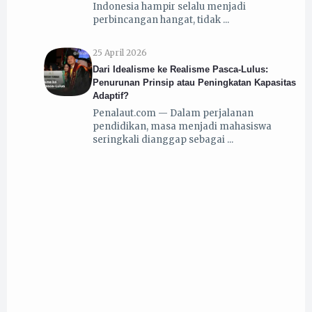
Indonesia hampir selalu menjadi
perbincangan hangat, tidak
25 April 2026
Dari Idealisme ke Realisme Pasca-Lulus:
Penurunan Prinsip atau Peningkatan Kapasitas
Adaptif?
Penalaut.com — Dalam perjalanan
pendidikan, masa menjadi mahasiswa
seringkali dianggap sebagai
22 April 2026
Peran Generasi Muda Tumpuan Bangsa
17 April 2026
Harlah PMII Ke‑66 Tahun: Refleksi dan
Relevansi Nilai Tri Khidmat di Era Digital