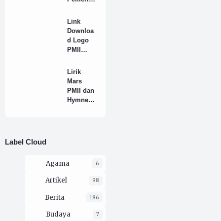
n hingga
ah
Terapi
Terhadap
Link
Fisiotera
Suara
Downloa
pi Gratis
Rakyat
d Logo
PMII
Resmi
Full HD
Lirik
Format
Mars
PNG
PMII dan
Hymne
PMII
Yang
Benar
Label Cloud
Agama
6
Artikel
98
Berita
186
Budaya
7