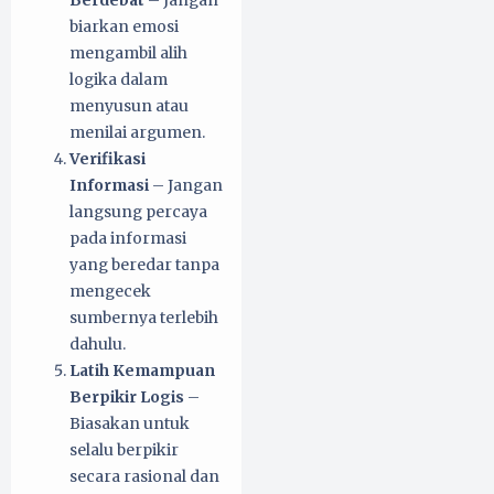
biarkan emosi
mengambil alih
logika dalam
menyusun atau
menilai argumen.
Verifikasi
Informasi
– Jangan
langsung percaya
pada informasi
yang beredar tanpa
mengecek
sumbernya terlebih
dahulu.
Latih Kemampuan
Berpikir Logis
–
Biasakan untuk
selalu berpikir
secara rasional dan