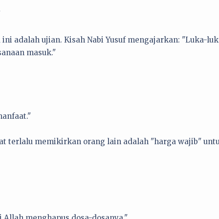
"
ini adalah ujian. Kisah Nabi Yusuf mengajarkan: "Luka-lu
ksanaan masuk."
anfaat."
bat terlalu memikirkan orang lain adalah "harga wajib" unt
 Allah menghapus dosa-dosanya."