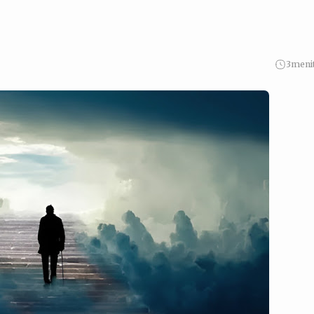
3
meni