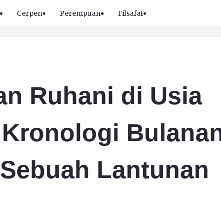
Cerpen
Perempuan
Filsafat
nan Ruhani di Usia
 Kronologi Bulana
 Sebuah Lantunan