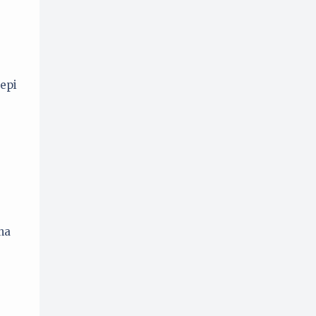
epi
na