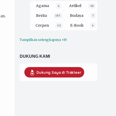
Agama
Artikel
6
98
Berita
Budaya
as.
185
7
Cerpen
E-Book
62
6
Tampilkan selengkapnya +19
Ekologi
Esai
16
212
Film
Filsafat
3
30
DUKUNG KAMI
Hukum
2
Kaprodi UMKM
16
Dukung Saya di Trakteer
Koran Pergerakan
79
Musik
opini
4
229
Organisasi
52
Pendidikan
26