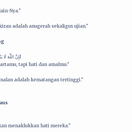
lain-Nya."
iran adalah anugerah sekaligus ujian."
ng
إِنَّ اللَّهَ لَا يَنْظُرُ إِلَى صُوَرِكُمْ وَأَمْوَالِكُمْ وَلَكِنْ يَنْظُرُ إِلَى قُلُوبِكُمْ وَأَعْمَالِكُمْl
artamu, tapi hati dan amalmu."
nalan adalah kematangan tertinggi."
Haus
akan menaklukkan hati mereka."