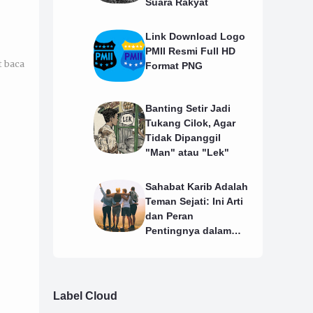
Suara Rakyat
Link Download Logo
PMII Resmi Full HD
t baca
Format PNG
Banting Setir Jadi
Tukang Cilok, Agar
Tidak Dipanggil
"Man" atau "Lek"
Sahabat Karib Adalah
Teman Sejati: Ini Arti
dan Peran
Pentingnya dalam
Hidup
Label Cloud