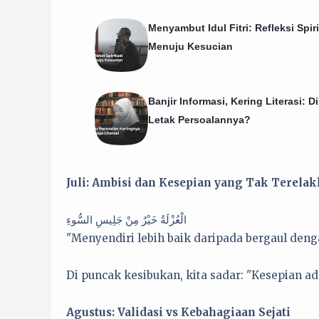
Menyambut Idul Fitri: Refleksi Spiri
Menuju Kesucian
Banjir Informasi, Kering Literasi: D
Letak Persoalannya?
Juli: Ambisi dan Kesepian yang Tak Terela
الْعُزْلَةُ خَيْرٌ مِنْ جَلِيسِ السُّوءِ
"Menyendiri lebih baik daripada bergaul deng
Di puncak kesibukan, kita sadar: "Kesepian ad
Agustus: Validasi vs Kebahagiaan Sejati