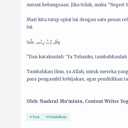
nurani kebangsaan. Jika tidak, maka “Negeri 
Mari kita tutup opini ini dengan satu pesan r
ini:
وَقُل رَّبِّ زِدْنِى عِلْمًا
"Dan katakanlah: 'Ya Tuhanku, tambahkanlah k
Tambahkan ilmu, ya Allah, untuk mereka yang
para pengambil kebijakan, agar pendidikan tak 
Oleh: Nashrul Mu’minin, Content Writer Yo
Esai
Pendidikan