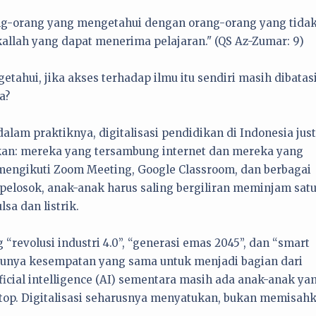
g-orang yang mengetahui dengan orang-orang yang tida
llah yang dapat menerima pelajaran." (QS Az-Zumar: 9)
hui, jika akses terhadap ilmu itu sendiri masih dibatas
a?
dalam praktiknya, digitalisasi pendidikan di Indonesia jus
kan: mereka yang tersambung internet dan mereka yang
mengikuti Zoom Meeting, Google Classroom, dan berbagai
 pelosok, anak-anak harus saling bergiliran meminjam sat
lsa dan listrik.
“revolusi industri 4.0”, “generasi emas 2045”, dan “smart
punya kesempatan yang sama untuk menjadi bagian dari
tificial intelligence (AI) sementara masih ada anak-anak ya
top. Digitalisasi seharusnya menyatukan, bukan memisahk