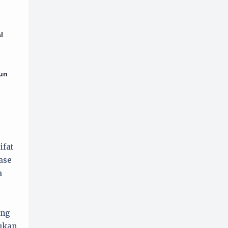
l
hun
ifat
ase
a
ang
ukan