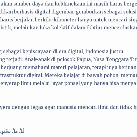
akan sumber daya dan kebhinekaan ini masih harus berge
ikan berbasis digital digembar-gemborkan sebagai solusi
arus berjalan berkilo-kilometer hanya untuk mencari sin
tatistik, melainkan luka kolektif dalam ikhtiar mencerdaska
sebagai keniscayaan di era digital, Indonesia justru
 terjadi. Anak-anak di pelosok Papua, Nusa Tenggara Ti
 berjuang memahami materi pelajaran, tetapi juga berjuan
frastruktur digital. Mereka belajar di bawah pohon, mema
enyerap ilmu melalui layar ponsel yang hanya bisa menya
nyeru dengan tegas agar manusia mencari ilmu dan tidak h
قُلْ هَلْ يَسْتَوِي ا