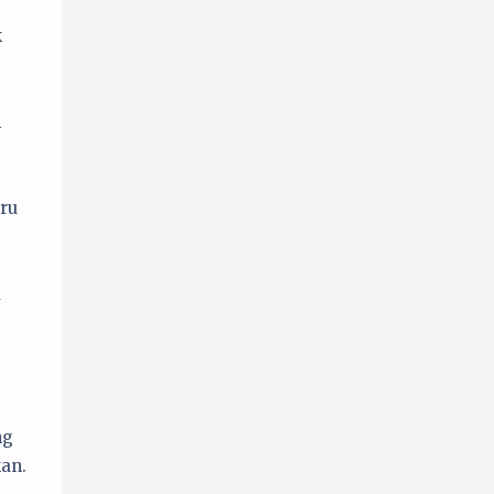
Perempuan
Politik
33
52
k
Promosi
Psikologi
1
8
Puisi
Resensi
32
19
i
Sejarah
8
Serial Tokoh
28
tru
u
ng
an.