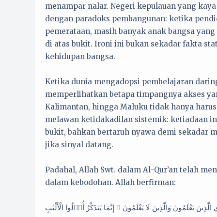
menampar nalar. Negeri kepulauan yang kaya 
dengan paradoks pembangunan: ketika pendid
pemerataan, masih banyak anak bangsa yang h
di atas bukit. Ironi ini bukan sekadar fakta s
kehidupan bangsa.
Ketika dunia mengadopsi pembelajaran daring 
memperlihatkan betapa timpangnya akses yang
Kalimantan, hingga Maluku tidak hanya harus
melawan ketidakadilan sistemik: ketiadaan in
bukit, bahkan bertaruh nyawa demi sekadar m
jika sinyal datang.
Padahal, Allah Swt. dalam Al-Qur’an telah me
dalam kebodohan. Allah berfirman:
لَّذِينَ يَعْلَمُونَ وَالَّذِينَ لَا يَعْلَمُونَ ۗ إِنَّمَا يَتَذَكَّرُ أُو۟لُوا الْأَلْبَٰبِ