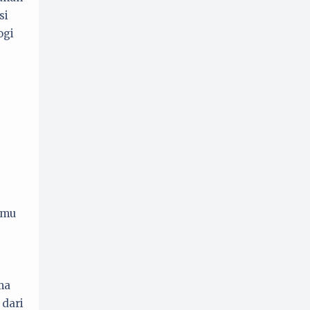
si
ogi
lmu
ma
 dari