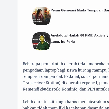
Peran Generasi Muda Tumpuan Ba
Anekdotal Harlah 66 PMII: Aktivis 
Lucu, Itu Perlu
Beberapa pemerintah daerah telah mencoba me
pengadaan laptop bagi siswa kurang mampu, hin
temporer dan parsial. Padahal, solusi perman
Transceiver Station) di daerah terpencil, pema
Kemendikbudristek, Kominfo, dan PLN untuk m
Lebih dari itu, kita juga harus membicarakan 
bahkan tidak memiliki kecakapan dasar dala