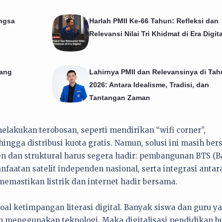
ngsa
Harlah PMII Ke‑66 Tahun: Refleksi dan
Relevansi Nilai Tri Khidmat di Era Digita
yang
Lahirnya PMII dan Relevansinya di Ta
2026: Antara Idealisme, Tradisi, dan
Tantangan Zaman
lakukan terobosan, seperti mendirikan “wifi corner”,
gga distribusi kuota gratis. Namun, solusi ini masih bers
en dan struktural harus segera hadir: pembangunan BTS (B
nfaatan satelit independen nasional, serta integrasi antar
emastikan listrik dan internet hadir bersama.
soal ketimpangan literasi digital. Banyak siswa dan guru y
m menggunakan teknologi. Maka digitalisasi pendidikan b