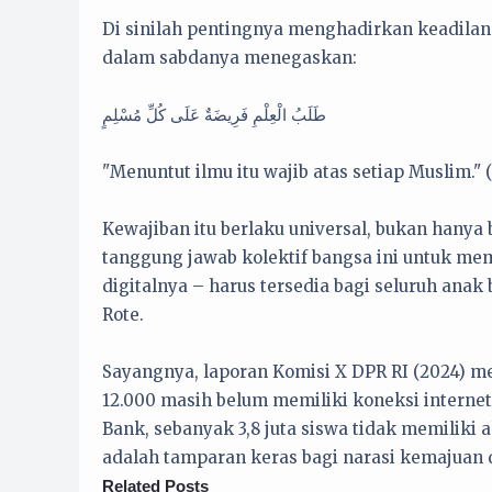
Di sinilah pentingnya menghadirkan keadilan 
dalam sabdanya menegaskan:
طَلَبُ الْعِلْمِ فَرِيضَةٌ عَلَى كُلِّ مُسْلِمٍ
"Menuntut ilmu itu wajib atas setiap Muslim." 
Kewajiban itu berlaku universal, bukan hanya
tanggung jawab kolektif bangsa ini untuk m
digitalnya – harus tersedia bagi seluruh ana
Rote.
Sayangnya, laporan Komisi X DPR RI (2024) me
12.000 masih belum memiliki koneksi interne
Bank, sebanyak 3,8 juta siswa tidak memiliki 
adalah tamparan keras bagi narasi kemajuan d
Related Posts