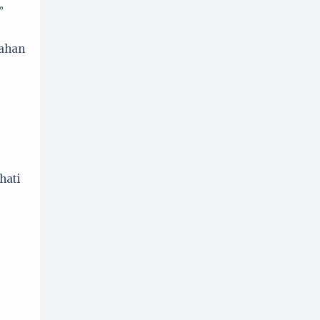
”
sahan
hati