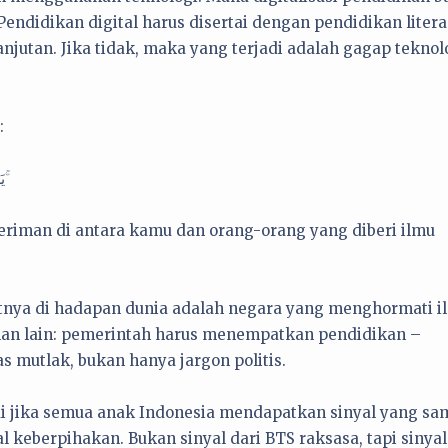
. Pendidikan digital harus disertai dengan pendidikan litera
anjutan. Jika tidak, maka yang terjadi adalah gagap teknol
:
يَرْفَعِ ٱللَّهُ ٱلَّذِينَ آمَنُوا۟ مِنكُمْ وَٱلَّذِينَ أُوتُوا۟ ٱلْعِلْمَ دَرَجَـٰتٍ ۚ
riman di antara kamu dan orang-orang yang diberi ilmu
jatnya di hadapan dunia adalah negara yang menghormati i
lan lain: pemerintah harus menempatkan pendidikan –
as mutlak, bukan hanya jargon politis.
di jika semua anak Indonesia mendapatkan sinyal yang sa
al keberpihakan. Bukan sinyal dari BTS raksasa, tapi sinyal