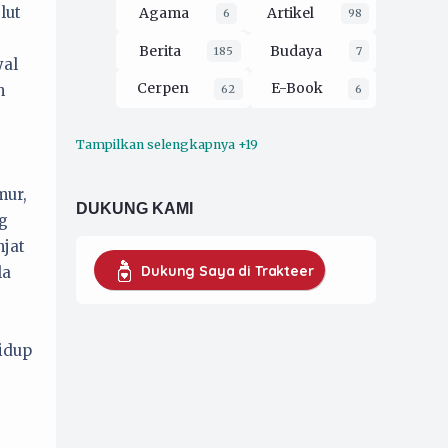
lut
Agama
Artikel
6
98
Berita
Budaya
185
7
yal
Cerpen
E-Book
n
62
6
Tampilkan selengkapnya +19
Ekologi
Esai
16
212
Film
Filsafat
mur,
3
30
DUKUNG KAMI
g
Hukum
2
njat
Kaprodi UMKM
16
Dukung Saya di Trakteer
la
Koran Pergerakan
79
Musik
opini
4
228
idup
Organisasi
52
Pendidikan
26