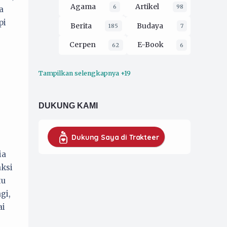
Agama
Artikel
6
98
a
pi
Berita
Budaya
185
7
Cerpen
E-Book
62
6
Tampilkan selengkapnya +19
Ekologi
Esai
16
212
Film
Filsafat
3
30
DUKUNG KAMI
Hukum
2
Kaprodi UMKM
16
Dukung Saya di Trakteer
ia
Koran Pergerakan
79
aksi
Musik
opini
4
228
tu
Organisasi
gi,
52
ai
Pendidikan
26