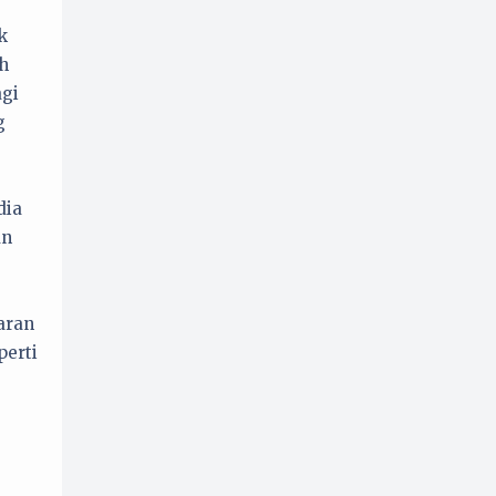
k
h
agi
g
dia
an
aran
perti