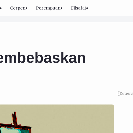
Cerpen
Perempuan
Filsafat
embebaskan
5
meni