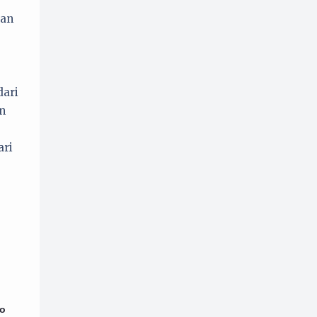
san
dari
n
ari
to