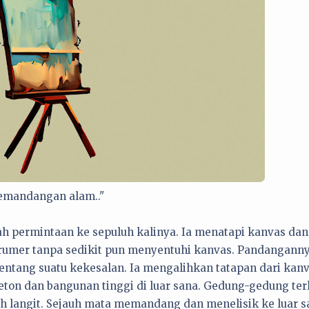
emandangan alam.."
lah permintaan ke sepuluh kalinya. Ia menatapi kanvas dan
 drumer tanpa sedikit pun menyentuhi kanvas. Pandangann
entang suatu kekesalan. Ia mengalihkan tatapan dari kanv
on dan bangunan tinggi di luar sana. Gedung-gedung terl
h langit. Sejauh mata memandang dan menelisik ke luar s