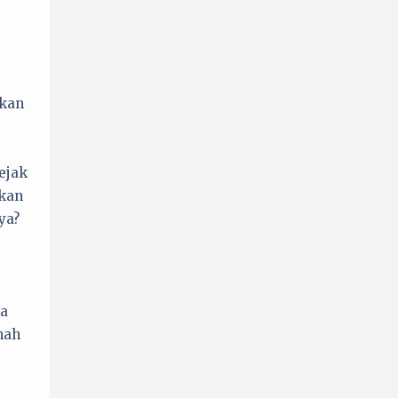
Perempuan
Politik
33
52
Promosi
Psikologi
1
8
Puisi
Resensi
32
19
akan
Sejarah
8
Serial Tokoh
28
ejak
lkan
ya?
na
nah