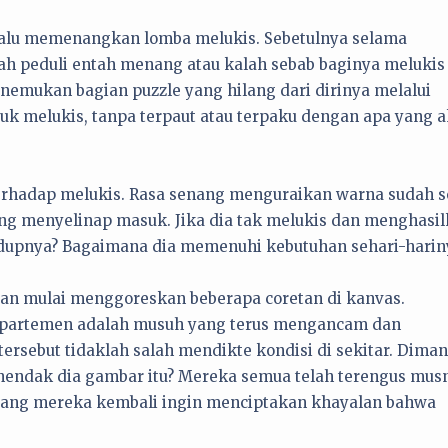
 lalu memenangkan lomba melukis. Sebetulnya selama
klah peduli entah menang atau kalah sebab baginya melukis
nemukan bagian puzzle yang hilang dari dirinya melalui
ntuk melukis, tanpa terpaut atau terpaku dengan apa yang 
 terhadap melukis. Rasa senang menguraikan warna sudah s
ng menyelinap masuk. Jika dia tak melukis dan menghasi
dupnya? Bagaimana dia memenuhi kebutuhan sehari-harin
an mulai menggoreskan beberapa coretan di kanvas.
apartemen adalah musuh yang terus mengancam dan
ersebut tidaklah salah mendikte kondisi di sekitar. Dima
hendak dia gambar itu? Mereka semua telah terengus mus
ekarang mereka kembali ingin menciptakan khayalan bahwa