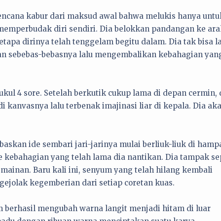
berencana kabur dari maksud awal bahwa melukis hanya untu
memperbudak diri sendiri. Dia belokkan pandangan ke ara
pa dirinya telah tenggelam begitu dalam. Dia tak bisa l
man sebebas-bebasnya lalu mengembalikan kebahagian yan
ukul 4 sore. Setelah berkutik cukup lama di depan cermin, 
di kanvasnya lalu terbenak imajinasi liar di kepala. Dia ak
askan ide sembari jari-jarinya mulai berliuk-liuk di hamp
 kebahagian yang telah lama dia nantikan. Dia tampak se
mainan. Baru kali ini, senyum yang telah hilang kembali
jolak kegemberian dari setiap coretan kuas.
 berhasil mengubah warna langit menjadi hitam di luar