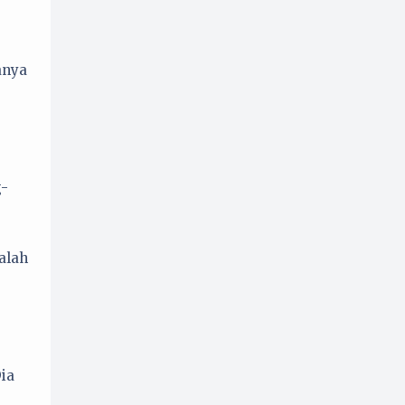
anya
g-
alah
Dia