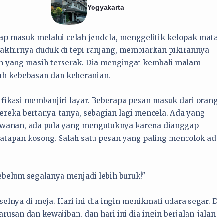
Yogyakarta
p masuk melalui celah jendela, menggelitik kelopak mat
 akhirnya duduk di tepi ranjang, membiarkan pikirannya
yang masih terserak. Dia mengingat kembali malam
h kebebasan dan keberanian.
otifikasi membanjiri layar. Beberapa pesan masuk dari oran
ereka bertanya-tanya, sebagian lagi mencela. Ada yang
awanan, ada pula yang mengutuknya karena dianggap
atapan kosong. Salah satu pesan yang paling mencolok ad
sebelum segalanya menjadi lebih buruk!"
lnya di meja. Hari ini dia ingin menikmati udara segar. 
usan dan kewajiban, dan hari ini dia ingin berjalan-jalan