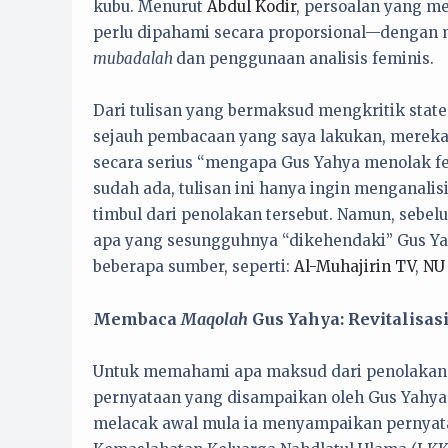
kubu. Menurut
Abdul Kodir
, persoalan yang m
perlu dipahami secara proporsional—dengan me
mubadalah
dan penggunaan analisis feminis.
Dari tulisan yang bermaksud mengkritik stat
sejauh pembacaan yang saya lakukan, merek
secara serius “mengapa Gus Yahya menolak f
sudah ada, tulisan ini hanya ingin menganal
timbul dari penolakan tersebut. Namun, sebe
apa yang sesungguhnya “dikehendaki” Gus Yah
beberapa sumber, seperti:
Al-Muhajirin TV
,
NU
Membaca
Maqolah
Gus Yahya: Revitalisa
Untuk memahami apa maksud dari penolakan G
pernyataan yang disampaikan oleh Gus Yahya 
melacak awal mula ia menyampaikan pernyat