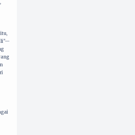
,
Perempuan
Politik
33
52
Promosi
Psikologi
1
8
Puisi
Resensi
32
19
itu,
Sejarah
8
li”—
Serial Tokoh
ng
28
yang
an
ri
agai