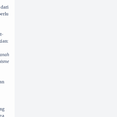
dari
perlu
t-
ian:
ranah
nisme
an
ang
ga