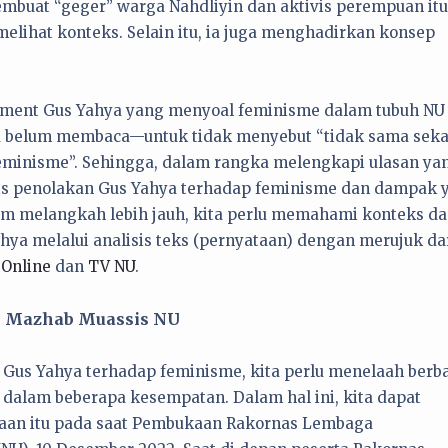
embuat “geger” warga Nahdliyin dan aktivis perempuan itu
lihat konteks. Selain itu, ia juga menghadirkan konsep
ement Gus Yahya yang menyoal feminisme dalam tubuh NU 
a belum membaca—untuk tidak menyebut “tidak sama seka
eminisme”. Sehingga, dalam rangka melengkapi ulasan ya
isis penolakan Gus Yahya terhadap feminisme dan dampak 
lum melangkah lebih jauh, kita perlu memahami konteks d
ya melalui analisis teks (pernyataan) dengan merujuk da
 Online
dan
TV NU
.
si Mazhab Muassis NU
us Yahya terhadap feminisme, kita perlu menelaah berb
dalam beberapa kesempatan. Dalam hal ini, kita dapat
aan itu pada saat Pembukaan Rakornas Lembaga