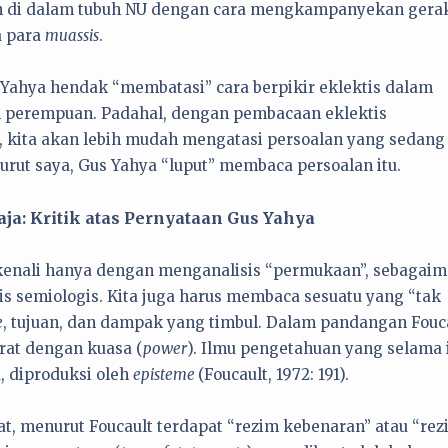
 di dalam tubuh NU dengan cara mengkampanyekan gera
a para
muassis
.
 Yahya hendak “membatasi” cara berpikir eklektis dalam
um perempuan. Padahal, dengan pembacaan eklektis
), kita akan lebih mudah mengatasi persoalan yang sedang
nurut saya, Gus Yahya “luput” membaca persoalan itu.
: Kritik atas Pernyataan Gus Yahya
kenali hanya dengan menganalisis “permukaan”, sebagai
s semiologis. Kita juga harus membaca sesuatu yang “tak
e
, tujuan, dan dampak yang timbul. Dalam pandangan Fouca
rat dengan kuasa (
power
). Ilmu pengetahuan yang selama 
u, diproduksi oleh
episteme
(Foucault, 1972: 191).
t, menurut Foucault terdapat “rezim kebenaran” atau “rez