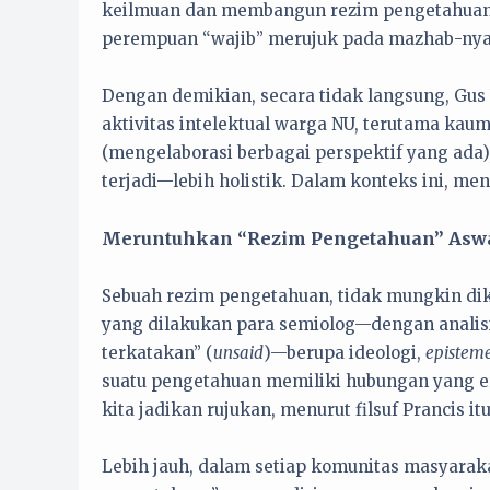
keilmuan dan membangun rezim pengetahuan
perempuan “wajib” merujuk pada mazhab-ny
Dengan demikian, secara tidak langsung, Gus
aktivitas intelektual warga NU, terutama ka
(mengelaborasi berbagai perspektif yang ada
terjadi—lebih holistik. Dalam konteks ini, me
Meruntuhkan “Rezim Pengetahuan” Aswaja
Sebuah rezim pengetahuan, tidak mungkin di
yang dilakukan para semiolog—dengan analisi
terkatakan” (
unsaid
)—berupa ideologi,
epistem
suatu pengetahuan memiliki hubungan yang e
kita jadikan rujukan, menurut filsuf Prancis it
Lebih jauh, dalam setiap komunitas masyaraka