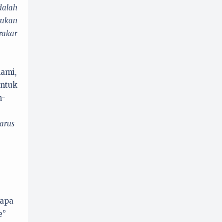
dalah
rakan
rakar
hami,
untuk
n-
arus
 apa
e”