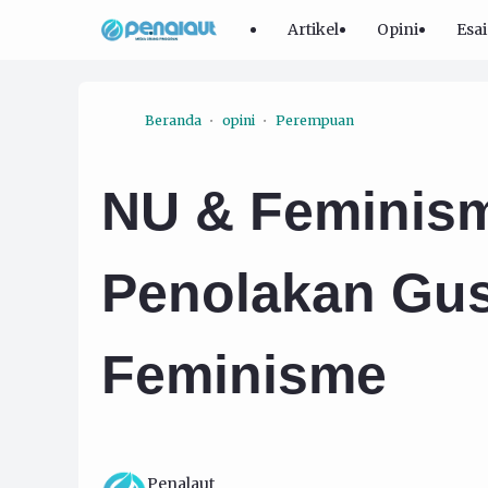
Artikel
Opini
Esai
Beranda
opini
Perempuan
NU & Feminisme
Penolakan Gus
Feminisme
Penalaut