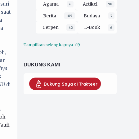
suri
Agama
Artikel
6
98
 saat
Berita
Budaya
185
7
a
Cerpen
E-Book
ra
62
6
Tampilkan selengkapnya +19
Ekologi
Esai
16
212
oh,
Film
Filsafat
gan
3
30
DUKUNG KAMI
hya
Hukum
2
s
Kaprodi UMKM
16
Dukung Saya di Trakteer
NU di
Koran Pergerakan
79
Musik
opini
4
229
.
oh.
Organisasi
52
Yaufi
Pendidikan
26