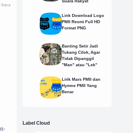
Suara Rakyat
t baca
Link Download Logo
PMII Resmi Full HD
Format PNG
Banting Setir Jadi
Tukang Cilok, Agar
Tidak Dipanggil
"Man" atau "Lek"
Lirik Mars PMII dan
Hymne PMII Yang
Benar
Label Cloud
ti-