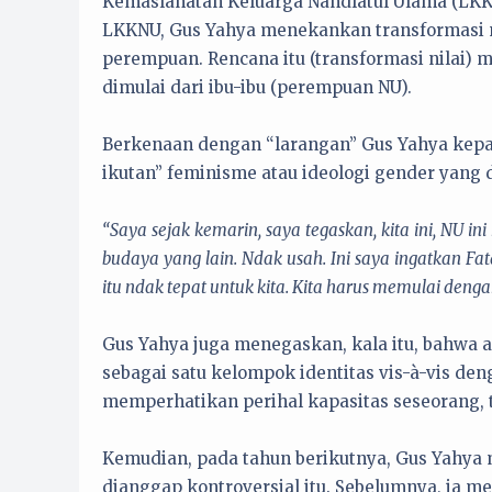
Kemaslahatan Keluarga Nahdlatul Ulama (LKKN
LKKNU, Gus Yahya menekankan transformasi n
perempuan. Rencana itu (transformasi nilai) m
dimulai dari ibu-ibu (perempuan NU).
Berkenaan dengan “larangan” Gus Yahya kepad
ikutan” feminisme atau ideologi gender yang
“Saya sejak kemarin, saya tegaskan, kita ini, NU i
budaya yang lain. Ndak usah. Ini saya ingatkan Fa
itu ndak tepat untuk kita. Kita harus memulai den
Gus Yahya juga menegaskan, kala itu, bahwa
sebagai satu kelompok identitas vis-à-vis den
memperhatikan perihal kapasitas seseorang, 
Kemudian, pada tahun berikutnya, Gus Yahya
dianggap kontroversial itu. Sebelumnya, ia