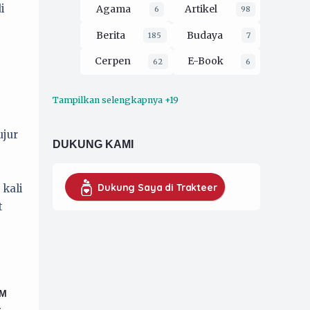
i
Agama
Artikel
6
98
Berita
Budaya
185
7
Cerpen
E-Book
62
6
Tampilkan selengkapnya +19
Ekologi
Esai
16
212
Film
Filsafat
ujur
3
30
DUKUNG KAMI
Hukum
2
Kaprodi UMKM
16
Dukung Saya di Trakteer
kali
t
Koran Pergerakan
79
Musik
opini
4
229
Organisasi
52
Pendidikan
26
KM