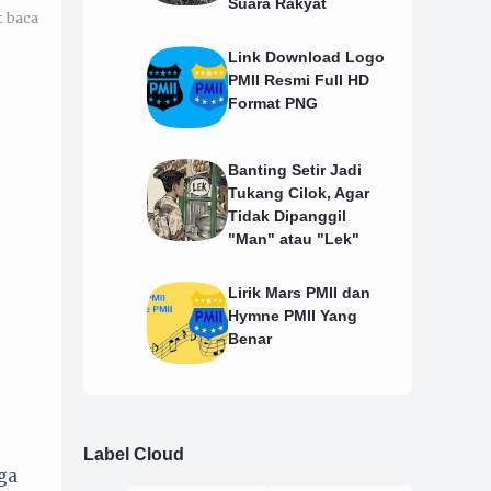
Suara Rakyat
t baca
Link Download Logo
PMII Resmi Full HD
Format PNG
Banting Setir Jadi
Tukang Cilok, Agar
Tidak Dipanggil
"Man" atau "Lek"
Lirik Mars PMII dan
Hymne PMII Yang
Benar
Label Cloud
iga