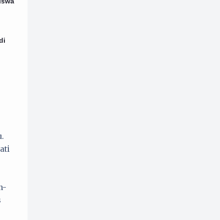
iswa
Perempuan
Politik
33
52
Promosi
Psikologi
1
8
di
Puisi
Resensi
32
19
Sejarah
8
Serial Tokoh
28
.
ati
n-
s