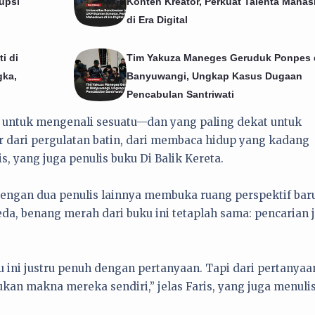
upsi
Konten Kreator, Perkuat Talenta Mahas
di Era Digital
i di
Tim Yakuza Maneges Geruduk Ponpes 
gka,
Banyuwangi, Ungkap Kasus Dugaan
Pencabulan Santriwati
 untuk mengenali sesuatu—dan yang paling dekat untuk
lahir dari pergulatan batin, dari membaca hidup yang kadang
, yang juga penulis buku Di Balik Kereta.
dengan dua penulis lainnya membuka ruang perspektif baru
a, benang merah dari buku ini tetaplah sama: pencarian j
 ini justru penuh dengan pertanyaan. Tapi dari pertanyaa
an makna mereka sendiri,” jelas Faris, yang juga menuli