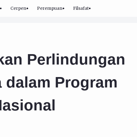
Cerpen
Perempuan
Filsafat
kan Perlindungan
a dalam Program
asional