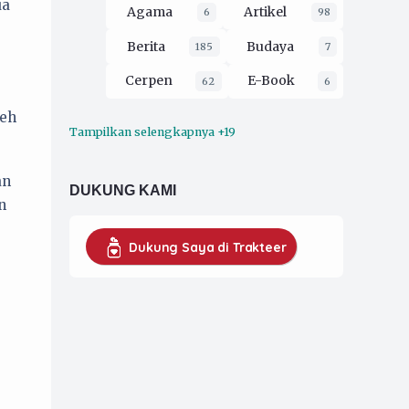
ua
Agama
Artikel
6
98
Berita
Budaya
185
7
Cerpen
E-Book
62
6
leh
Tampilkan selengkapnya +19
Ekologi
Esai
16
212
Film
Filsafat
3
30
an
DUKUNG KAMI
n
Hukum
2
Kaprodi UMKM
16
Dukung Saya di Trakteer
Koran Pergerakan
79
Musik
opini
4
228
Organisasi
52
Pendidikan
26