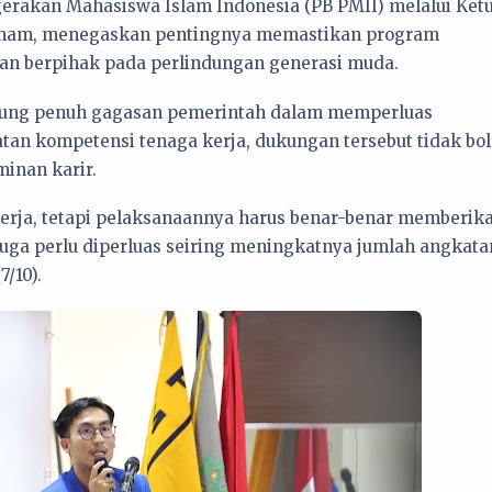
erakan Mahasiswa Islam Indonesia (PB PMII) melalui Ket
lham, menegaskan pentingnya memastikan program
 dan berpihak pada perlindungan generasi muda.
ung penuh gagasan pemerintah dalam memperluas
an kompetensi tenaga kerja, dukungan tersebut tidak bo
minan karir.
ja, tetapi pelaksanaannya harus benar-benar memberik
uga perlu diperluas seiring meningkatnya jumlah angkata
7/10).