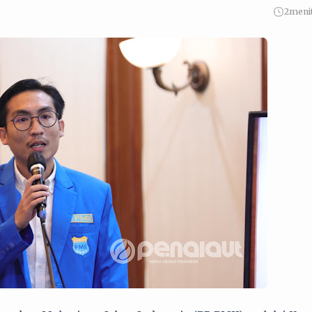
2
meni