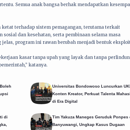
ertentu. Semua anak bangsa berhak mendapatkan kesempa
ketat terhadap sistem pemagangan, terutama terkait
an sosial dan kesehatan, serta pembinaan selama masa
elas, program ini rawan berubah menjadi bentuk eksploit
kerjaan kasar tanpa upah yang layak dan tanpa perlindu
 pemerintah,” katanya.
 Boleh
Universitas Bondowoso Luncurkan U
upsi
Konten Kreator, Perkuat Talenta Mahas
di Era Digital
i di
Tim Yakuza Maneges Geruduk Ponpes 
gka,
Banyuwangi, Ungkap Kasus Dugaan