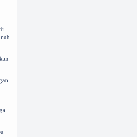
ir
enuh
ikan
ngan
aga
pu