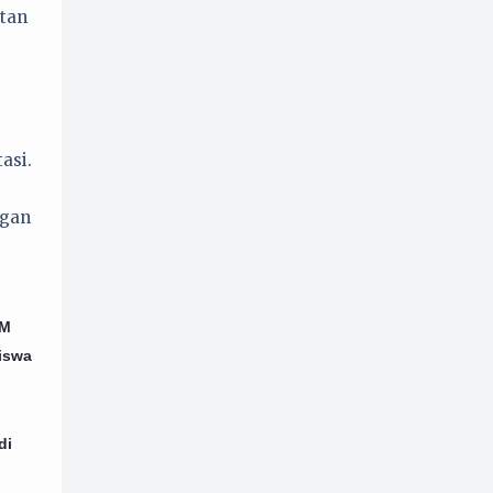
tan
asi.
ngan
KM
iswa
di