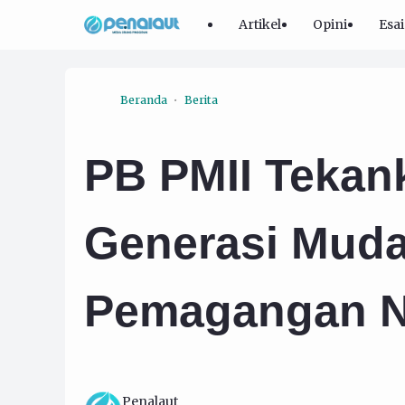
Artikel
Opini
Esai
Beranda
Berita
PB PMII Tekan
Generasi Mud
Pemagangan N
Penalaut