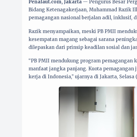
Penalaut.com, Jakarta
— Pengurus Besar Perg
Bidang Ketenagakerjaan, Muhammad Razik I
pemagangan nasional berjalan adil, inklusif,
Razik menyampaikan, meski PB PMII menduk
kesempatan magang sebagai sarana peningkat
dilepaskan dari prinsip keadilan sosial dan ja
“PB PMII mendukung program pemagangan ker
manfaat jangka panjang. Kuota pemagangan j
kerja di Indonesia,” ujarnya di Jakarta, Selasa (