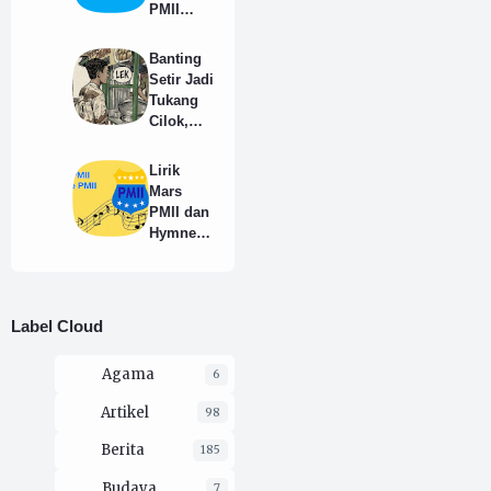
PMII
Resmi
Full HD
Banting
Format
Setir Jadi
PNG
Tukang
Cilok,
Agar
Tidak
Lirik
Dipanggil
Mars
"Man"
PMII dan
atau
Hymne
"Lek"
PMII
Yang
Benar
Label Cloud
Agama
6
Artikel
98
Berita
185
Budaya
7