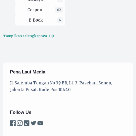
Cerpen
62
E-Book
6
Tampilkan selengkapnya +19
Ekologi
16
Esai
212
Film
3
Filsafat
30
Pena Laut Media
Hukum
2
Jl. Salemba Tengah No 39 BB, Lt. 3, Paseban, Senen,
Jakarta Pusat. Kode Pos 10440
Kaprodi UMKM
16
Koran Pergerakan
79
Follow Us
Musik
4
opini
229
Organisasi
52