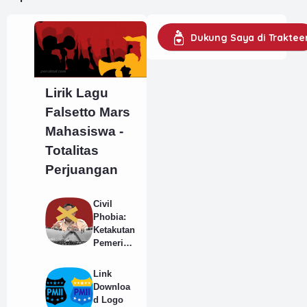
Dukung Saya di Traktee
Lirik Lagu
Falsetto Mars
Mahasiswa -
Totalitas
Perjuangan
Civil
Phobia:
Ketakutan
Pemerint
ah
Terhadap
Link
Suara
Downloa
Rakyat
d Logo