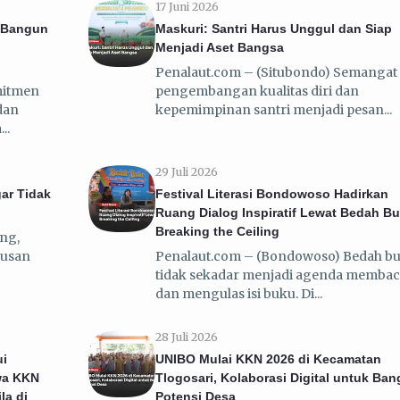
17 Juni 2026
 Bangun
Maskuri: Santri Harus Unggul dan Siap
Menjadi Aset Bangsa
Penalaut.com – (Situbondo) Semangat
mitmen
pengembangan kualitas diri dan
dan
kepemimpinan santri menjadi pesan
a
29 Juli 2026
gar Tidak
Festival Literasi Bondowoso Hadirkan
Ruang Dialog Inspiratif Lewat Bedah B
Breaking the Ceiling
ng,
rusan
Penalaut.com – (Bondowoso) Bedah b
tidak sekadar menjadi agenda memba
dan mengulas isi buku. Di
28 Juli 2026
ui
UNIBO Mulai KKN 2026 di Kecamatan
wa KKN
Tlogosari, Kolaborasi Digital untuk Ba
la di
Potensi Desa