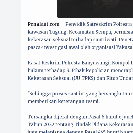
Penalaut.com
– Penyidik Satreskrim Polrest
kawasan Tugung, Kecamatan Sempu, berinisial
kekerasan seksual terhadap santriwati. Pene
pasca-investigasi awal oleh organisasi Yakuza
Kasat Reskrim Polresta Banyuwangi, Kompol 
hukum terhadap S. Pihak kepolisian menerap
Kekerasan Seksual (UU TPKS) dan Kitab Und
"Sehingga proses saat ini yang bersangkutan 
memberikan keterangan resmi.
Tersangka dijerat dengan Pasal 6 huruf c junct
Tahun 2022 tentang Tindak Pidana Kekerasan 
juga melapisnya dengan Pasal 445 huruf b ser