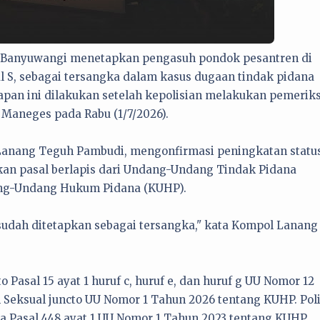
a Banyuwangi menetapkan pengasuh pondok pesantren di
 S, sebagai tersangka dalam kasus dugaan tindak pidana
tapan ini dilakukan setelah kepolisian melakukan pemerik
 Maneges pada Rabu (1/7/2026).
Lanang Teguh Pambudi, mengonfirmasi peningkatan statu
kan pasal berlapis dari Undang-Undang Tindak Pidana
ang-Undang Hukum Pidana (KUHP).
sudah ditetapkan sebagai tersangka," kata Kompol Lanang
o Pasal 15 ayat 1 huruf c, huruf e, dan huruf g UU Nomor 12
Seksual juncto UU Nomor 1 Tahun 2026 tentang KUHP. Poli
ta Pasal 448 ayat 1 UU Nomor 1 Tahun 2023 tentang KUHP.