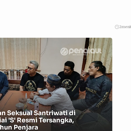
2
meni