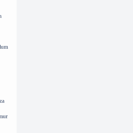
n
elum
za
umur