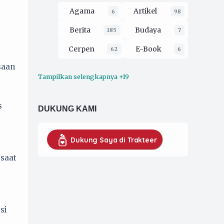
Agama
Artikel
6
98
Berita
Budaya
185
7
Cerpen
E-Book
62
6
saan
Tampilkan selengkapnya +19
Ekologi
Esai
16
212
Film
Filsafat
3
30
s
DUKUNG KAMI
Hukum
2
Kaprodi UMKM
16
Dukung Saya di Trakteer
Koran Pergerakan
 saat
79
Musik
opini
4
229
Organisasi
52
si
Pendidikan
26