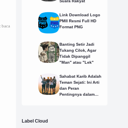
Suara Rakyat
Link Download Logo
PMII Resmi Full HD
t baca
Format PNG
Banting Setir Jadi
Tukang Cilok, Agar
Tidak Dipanggil
"Man" atau "Lek"
Sahabat Karib Adalah
Teman Sejati: Ini Arti
dan Peran
Pentingnya dalam
Hidup
Label Cloud