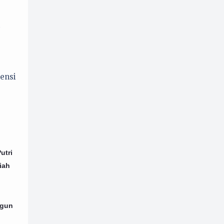
Perempuan
Politik
33
52
Promosi
Psikologi
1
8
Puisi
Resensi
32
19
Sejarah
8
ensi
Serial Tokoh
28
utri
iah
ngun