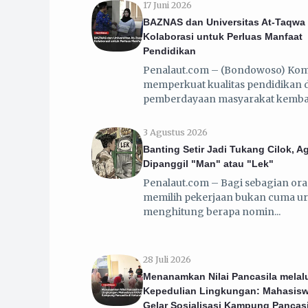
17 Juni 2026
BAZNAS dan Universitas At-Taqwa
Kolaborasi untuk Perluas Manfaat
Pendidikan
Penalaut.com – (Bondowoso) Ko
memperkuat kualitas pendidikan 
pemberdayaan masyarakat kemb
3 Agustus 2026
Banting Setir Jadi Tukang Cilok, A
Dipanggil "Man" atau "Lek"
Penalaut.com – Bagi sebagian ora
memilih pekerjaan bukan cuma u
menghitung berapa nomin
28 Juli 2026
Menanamkan Nilai Pancasila melal
Kepedulian Lingkungan: Mahasis
Gelar Sosialisasi Kampung Pancasi