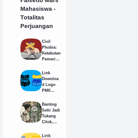
Falsetto Mars
Mahasiswa -
Totalitas
Perjuangan
Civil
Phobia:
Ketakutan
Pemerint
ah
Terhadap
Link
Suara
Downloa
Rakyat
d Logo
PMII
Resmi
Full HD
Banting
Format
Setir Jadi
PNG
Tukang
Cilok,
Agar
Tidak
Lirik