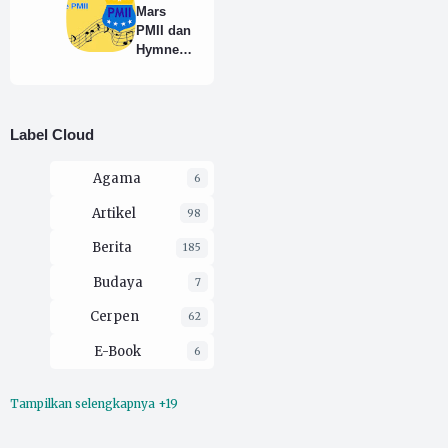
Dipanggil
Mars
"Man"
PMII dan
atau
Hymne
"Lek"
PMII
Yang
Benar
Label Cloud
Agama
6
Artikel
98
Berita
185
Budaya
7
Cerpen
62
E-Book
6
Tampilkan selengkapnya +19
Ekologi
16
Esai
212